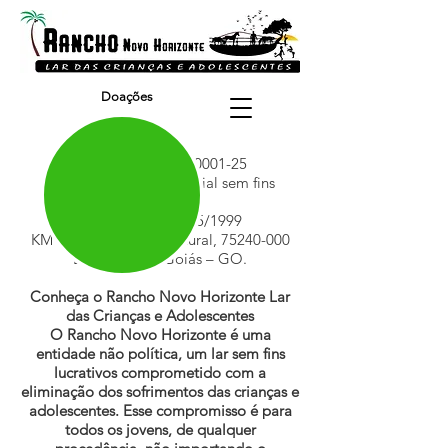
Doações
CNPJ
03.163.365
/0001-25
Entidade de caráter social sem fins
lucrativos
Fundado em 19/05/1999
KM 80, GO 020, Zona Rural, 75240-000
Bela Vista de Goiás – GO.
Conheça o Rancho Novo Horizonte Lar
das Crianças e Adolescentes
O Rancho Novo Horizonte é uma
entidade não política, um lar sem fins
lucrativos comprometido com a
eliminação dos sofrimentos das crianças e
adolescentes. Esse compromisso é para
todos os jovens, de qualquer