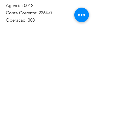
Agencia: 0012
Conta Corrente: 2264-0
Operacao: 003
Envolva-se
R$ 30,00
R$ 10,00
R$ 20,00
R$ 50,00
R$ 100,00
R$ 200,00